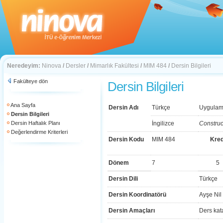
Neredeyim:
Ninova
/
Dersler
/
Mimarlık Fakültesi
/
MIM 484
/
Dersin Bilgileri
Fakülteye dön
Dersin Bilgileri
Ana Sayfa
Dersin Adı
Türkçe
Uygulam
Dersin Bilgileri
Dersin Haftalık Planı
İngilizce
Construc
Değerlendirme Kriterleri
Dersin Kodu
MIM 484
Kred
Dönem
7
5
Dersin Dili
Türkçe
Dersin Koordinatörü
Ayşe Nil
Dersin Amaçları
Ders kat