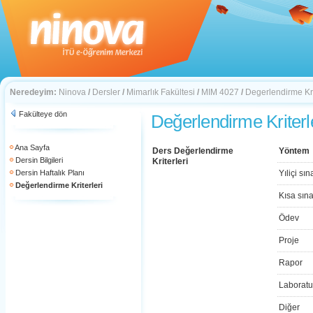
Neredeyim:
Ninova
/
Dersler
/
Mimarlık Fakültesi
/
MIM 4027
/
Degerlendirme Kri
Fakülteye dön
Değerlendirme Kriterl
Ana Sayfa
Ders Değerlendirme
Yöntem
Dersin Bilgileri
Kriterleri
Dersin Haftalık Planı
Yıliçi sın
Değerlendirme Kriterleri
Kısa sın
Ödev
Proje
Rapor
Laboratu
Diğer