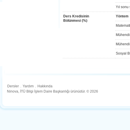
Yıl sonu 
Ders Kredisinin
Yöntem
Bölünmesi (%)
Matemati
Mühendis
Mühendis
Sosyal Bi
Dersler
.
Yardım
.
Hakkında
Ninova, İTÜ Bilgi İşlem Daire Başkanlığı ürünüdür. © 2026