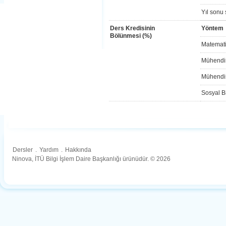
Yıl sonu 
Ders Kredisinin
Yöntem
Bölünmesi (%)
Matemati
Mühendis
Mühendis
Sosyal Bi
Dersler
.
Yardım
.
Hakkında
Ninova, İTÜ Bilgi İşlem Daire Başkanlığı ürünüdür. © 2026