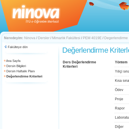
Neredeyim:
Ninova
/
Dersler
/
Mimarlık Fakültesi
/
PEM 4019E
/
Degerlendirme K
Fakülteye dön
Değerlendirme Kriterl
Ana Sayfa
Ders Değerlendirme
Yöntem
Dersin Bilgileri
Kriterleri
Dersin Haftalık Planı
Yıliçi sın
Değerlendirme Kriterleri
Kısa sın
Ödev
Proje
Rapor
Laboratu
Diğer