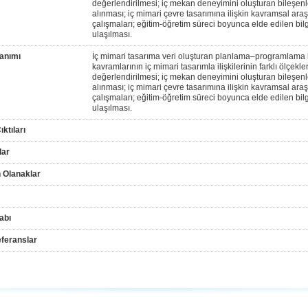
değerlendirilmesi; iç mekan deneyimini oluşturan bileşenl
alınması; iç mimari çevre tasarımına ilişkin kavramsal ara
çalışmaları; eğitim-öğretim süreci boyunca elde edilen bi
ulaşılması.
anımı
İç mimari tasarıma veri oluşturan planlama–programlama kar
kavramlarının iç mimari tasarımla ilişkilerinin farklı ölçekl
değerlendirilmesi; iç mekan deneyimini oluşturan bileşenl
alınması; iç mimari çevre tasarımına ilişkin kavramsal ara
çalışmaları; eğitim-öğretim süreci boyunca elde edilen bi
ulaşılması.
ktıları
lar
 Olanaklar
abı
feranslar