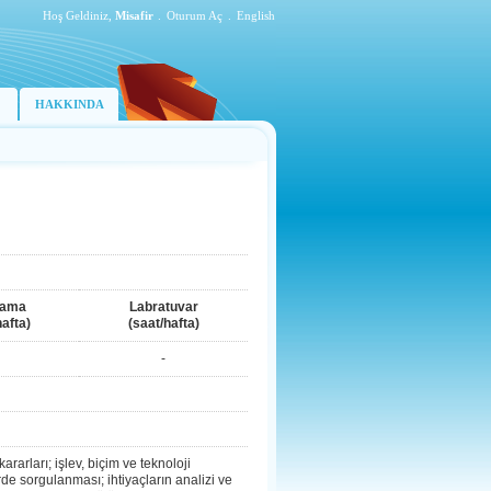
Hoş Geldiniz,
Misafir
.
Oturum Aç
.
English
HAKKINDA
lama
Labratuvar
hafta)
(saat/hafta)
-
arları; işlev, biçim ve teknoloji
erde sorgulanması; ihtiyaçların analizi ve