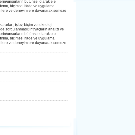
erin/unsurların bütünsel olarak ele
ştırma, biçimsel ifade ve uygulama
lgilere ve deneyimlere dayanarak senteze
arları; işlev, biçim ve teknoloji
erde sorgulanması; ihtiyaçların analizi ve
erin/unsurların bütünsel olarak ele
ştırma, biçimsel ifade ve uygulama
lgilere ve deneyimlere dayanarak senteze