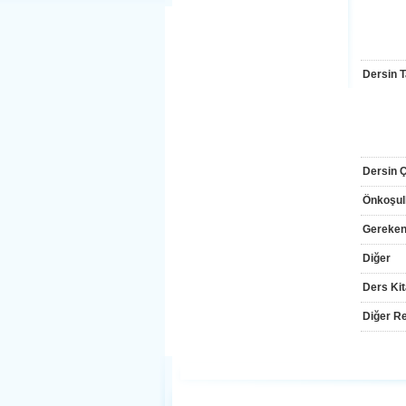
Dersin T
Dersin Çı
Önkoşul
Gereken
Diğer
Ders Kit
Diğer Re