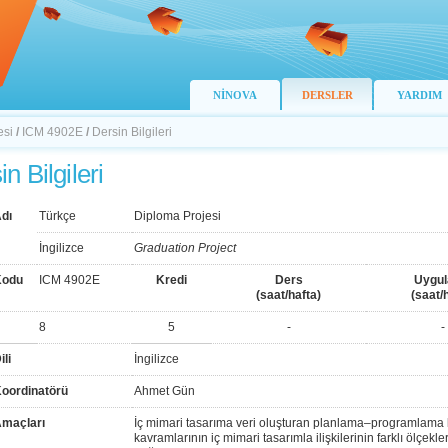
NİNOVA
DERSLER
YARDIM
esi
/
ICM 4902E
/
Dersin Bilgileri
n Bilgileri
dı
Türkçe
Diploma Projesi
İngilizce
Graduation Project
Kodu
ICM 4902E
Kredi
Ders
Uygu
(saat/hafta)
(saat/
8
5
-
-
ili
İngilizce
Koordinatörü
Ahmet Gün
Amaçları
İç mimari tasarıma veri oluşturan planlama–programlama kar
kavramlarının iç mimari tasarımla ilişkilerinin farklı ölçekl