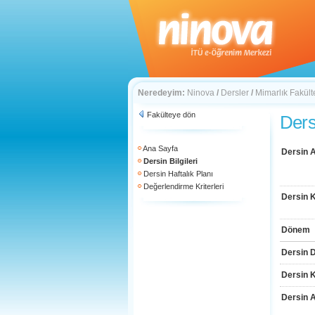
Neredeyim:
Ninova
/
Dersler
/
Mimarlık Fakült
Fakülteye dön
Dersi
Ana Sayfa
Dersin A
Dersin Bilgileri
Dersin Haftalık Planı
Değerlendirme Kriterleri
Dersin 
Dönem
Dersin D
Dersin 
Dersin 