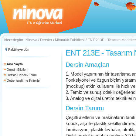
Neredeyim:
Ninova
/
Dersler
/
Mimarlık Fakültesi
/
ENT 213E - Tasarım Modelleri 
Fakülteye dön
ENT 213E - Tasarım Mo
Dersin Amaçları
Ana Sayfa
Dersin Bilgileri
1. Model yapımının bir tasarlama ar
Dersin Haftalık Planı
Fonksiyonel ve özgün biçim yaratma
Değerlendirme Kriterleri
(mockup) etkin kullanımı ile hızlı ve
2. Temiz ve sunuş odaklı değerlendir
3. Analog ve dijital üretim teknikler
Dersin Tanımı
Çeşitli aletlerin ve makinaların tan
köpük, alçı ile plastik şekillendirme
laminasyon; plastik levhalar; akrilik
Dijital model parçaları üretimi; 3D 