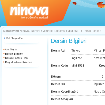
Neredeyim:
Ninova
/
Dersler
/
Mimarlık Fakültesi
/
MIM 351E
/
Dersin Bilgileri
Fakülteye dön
Dersin Bilgileri
Ana Sayfa
Dersin Adı
Türkçe
Mimari P
Dersin Bilgileri
Dersin Haftalık Planı
İngilizce
Architec
Değerlendirme Kriterleri
Dersin Kodu
MIM 351E
Kred
Dönem
-
5
Dersin Dili
İngilizce
Dersin Koordinatörü
Nesip Ö
Dersin Amaçları
---