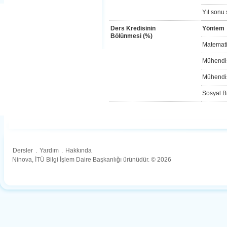
Yıl sonu 
Ders Kredisinin
Yöntem
Bölünmesi (%)
Matemati
Mühendis
Mühendis
Sosyal Bi
Dersler
.
Yardım
.
Hakkında
Ninova, İTÜ Bilgi İşlem Daire Başkanlığı ürünüdür. © 2026