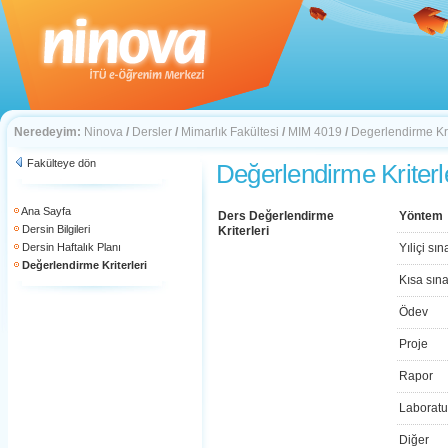
Neredeyim:
Ninova
/
Dersler
/
Mimarlık Fakültesi
/
MIM 4019
/
Degerlendirme Kri
Fakülteye dön
Değerlendirme Kriterl
Ana Sayfa
Ders Değerlendirme
Yöntem
Dersin Bilgileri
Kriterleri
Dersin Haftalık Planı
Yıliçi sın
Değerlendirme Kriterleri
Kısa sın
Ödev
Proje
Rapor
Laboratu
Diğer