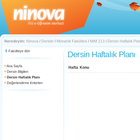
Neredeyim:
Ninova
/
Dersler
/
Mimarlık Fakültesi
/
MIM 213
/
Dersin Haftalık Pla
Fakülteye dön
Dersin Haftalık Planı
Ana Sayfa
Hafta
Konu
Dersin Bilgileri
Dersin Haftalık Planı
Değerlendirme Kriterleri