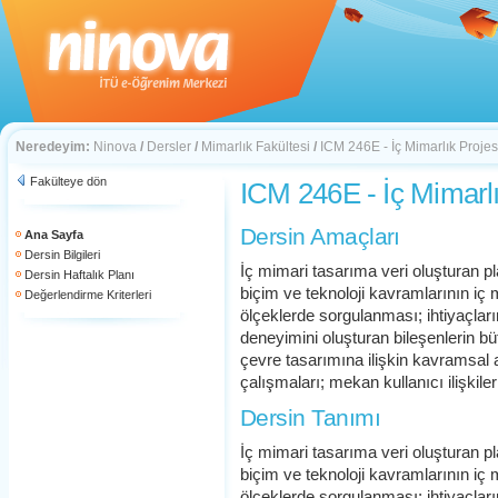
Neredeyim:
Ninova
/
Dersler
/
Mimarlık Fakültesi
/
ICM 246E - İç Mimarlık Projesi
Fakülteye dön
ICM 246E - İç Mimarlı
Dersin Amaçları
Ana Sayfa
Dersin Bilgileri
İç mimari tasarıma veri oluşturan p
Dersin Haftalık Planı
biçim ve teknoloji kavramlarının iç mi
Değerlendirme Kriterleri
ölçeklerde sorgulanması; ihtiyaçları
deneyimini oluşturan bileşenlerin bü
çevre tasarımına ilişkin kavramsal 
çalışmaları; mekan kullanıcı ilişkileri
Dersin Tanımı
İç mimari tasarıma veri oluşturan p
biçim ve teknoloji kavramlarının iç mi
ölçeklerde sorgulanması; ihtiyaçları