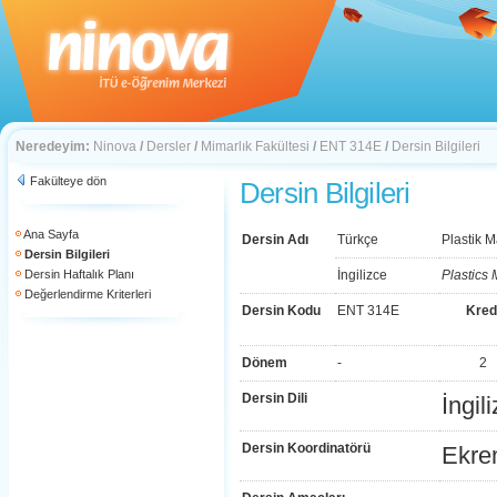
Neredeyim:
Ninova
/
Dersler
/
Mimarlık Fakültesi
/
ENT 314E
/
Dersin Bilgileri
Fakülteye dön
Dersin Bilgileri
Ana Sayfa
Dersin Adı
Türkçe
Plastik M
Dersin Bilgileri
Dersin Haftalık Planı
İngilizce
Plastics
Değerlendirme Kriterleri
Dersin Kodu
ENT 314E
Kred
Dönem
-
2
Dersin Dili
İngil
Dersin Koordinatörü
Ekre