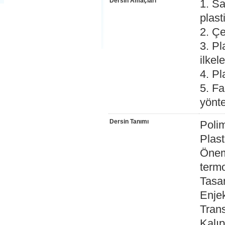
Dersin Amaçları
1. S
plas
2. Çe
3. Pl
ilkel
4. Pl
5. Fa
yönte
Dersin Tanımı
Polim
Plast
Öneml
termop
Tasar
Enjek
Tran
Kalı