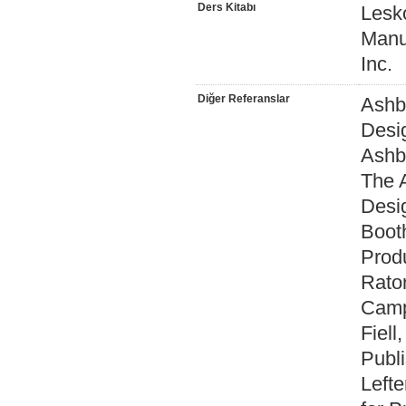
Ders Kitabı
Lesko
Manu
Inc.
Diğer Referanslar
Ashby
Desig
Ashby
The A
Desig
Booth
Prod
Raton
Campo
Fiell
Publ
Lefte