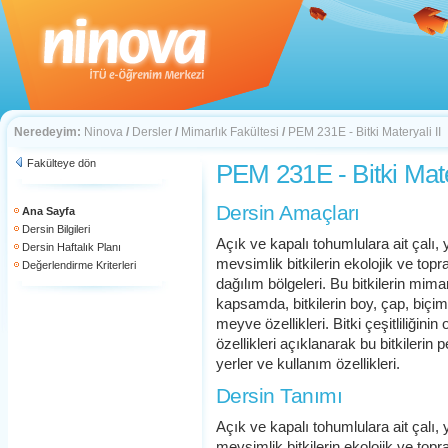
Neredeyim:
Ninova
/
Dersler
/
Mimarlık Fakültesi
/
PEM 231E - Bitki Materyali II
Fakülteye dön
PEM 231E - Bitki Mater
Dersin Amaçları
Ana Sayfa
Dersin Bilgileri
Açık ve kapalı tohumlulara ait çalı, y
Dersin Haftalık Planı
mevsimlik bitkilerin ekolojik ve topr
Değerlendirme Kriterleri
dağılım bölgeleri. Bu bitkilerin mimar
kapsamda, bitkilerin boy, çap, biçim 
meyve özellikleri. Bitki çeşitliliğin
özellikleri açıklanarak bu bitkilerin
yerler ve kullanım özellikleri.
Dersin Tanımı
Açık ve kapalı tohumlulara ait çalı, y
mevsimlik bitkilerin ekolojik ve topr