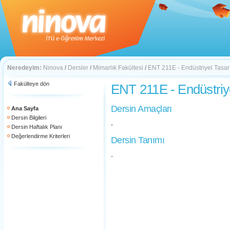
Neredeyim:
Ninova
/
Dersler
/
Mimarlık Fakültesi
/
ENT 211E - Endüstriyel Tasa
Fakülteye dön
ENT 211E - Endüstriy
Dersin Amaçları
Ana Sayfa
Dersin Bilgileri
-
Dersin Haftalık Planı
Değerlendirme Kriterleri
Dersin Tanımı
-