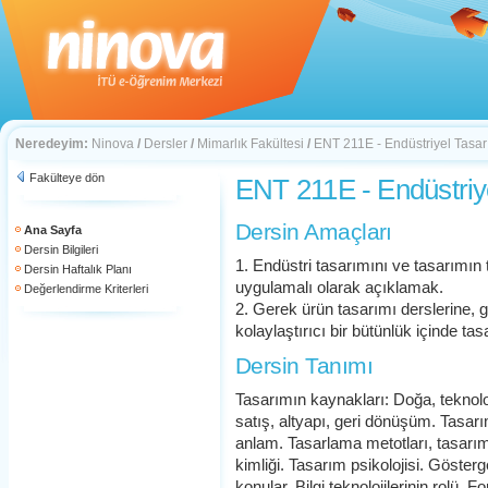
Neredeyim:
Ninova
/
Dersler
/
Mimarlık Fakültesi
/
ENT 211E - Endüstriyel Tasa
Fakülteye dön
ENT 211E - Endüstriy
Dersin Amaçları
Ana Sayfa
Dersin Bilgileri
1. Endüstri tasarımını ve tasarımın
Dersin Haftalık Planı
uygulamalı olarak açıklamak.
Değerlendirme Kriterleri
2. Gerek ürün tasarımı derslerine, 
kolaylaştırıcı bir bütünlük içinde t
Dersin Tanımı
Tasarımın kaynakları: Doğa, teknolo
satış, altyapı, geri dönüşüm. Tasarı
anlam. Tasarlama metotları, tasarım
kimliği. Tasarım psikolojisi. Göster
konular. Bilgi teknolojilerinin rolü.