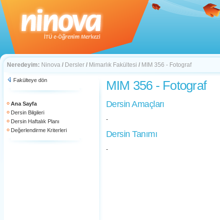
Neredeyim:
Ninova
/
Dersler
/
Mimarlık Fakültesi
/
MIM 356 - Fotograf
Fakülteye dön
MIM 356 - Fotograf
Dersin Amaçları
Ana Sayfa
Dersin Bilgileri
-
Dersin Haftalık Planı
Değerlendirme Kriterleri
Dersin Tanımı
-