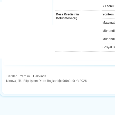
Yıl sonu 
Ders Kredisinin
Yöntem
Bölünmesi (%)
Matemati
Mühendis
Mühendis
Sosyal Bi
Dersler
.
Yardım
.
Hakkında
Ninova, İTÜ Bilgi İşlem Daire Başkanlığı ürünüdür. © 2026