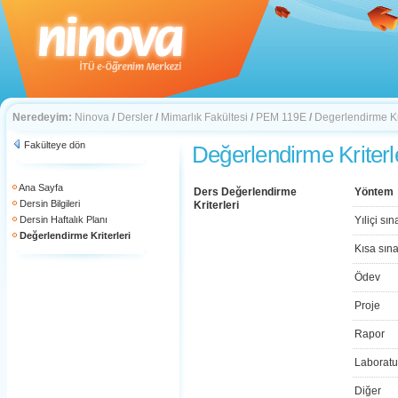
Neredeyim:
Ninova
/
Dersler
/
Mimarlık Fakültesi
/
PEM 119E
/
Degerlendirme Kri
Fakülteye dön
Değerlendirme Kriterl
Ana Sayfa
Ders Değerlendirme
Yöntem
Dersin Bilgileri
Kriterleri
Dersin Haftalık Planı
Yıliçi sın
Değerlendirme Kriterleri
Kısa sın
Ödev
Proje
Rapor
Laboratu
Diğer