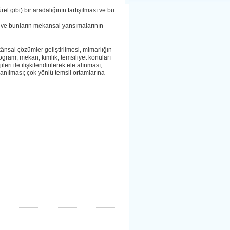
rel gibi) bir aradalığının tartışılması ve bu
i ve bunların mekansal yansımalarının
nsal çözümler geliştirilmesi, mimarlığın
ogram, mekan, kimlik, temsiliyet konuları
eri ile ilişkilendirilerek ele alınması,
lanılması; çok yönlü temsil ortamlarına