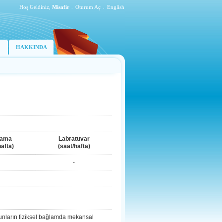
Hoş Geldiniz,
Misafir
.
Oturum Aç
.
English
HAKKINDA
lama
Labratuvar
hafta)
(saat/hafta)
-
e bunların fiziksel bağlamda mekansal