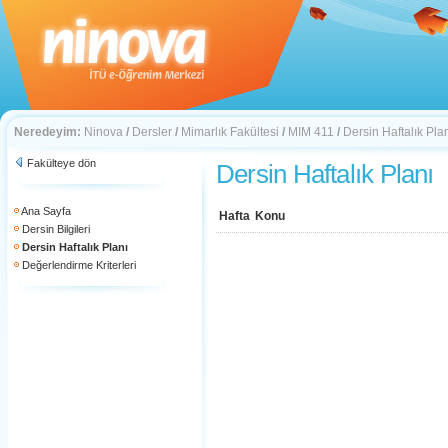
Neredeyim:
Ninova
/
Dersler
/
Mimarlık Fakültesi
/
MIM 411
/
Dersin Haftalık Pla
Fakülteye dön
Dersin Haftalık Planı
Ana Sayfa
Hafta
Konu
Dersin Bilgileri
Dersin Haftalık Planı
Değerlendirme Kriterleri