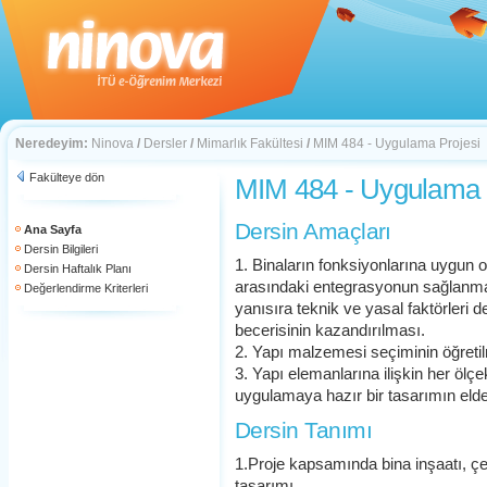
Neredeyim:
Ninova
/
Dersler
/
Mimarlık Fakültesi
/
MIM 484 - Uygulama Projesi
Fakülteye dön
MIM 484 - Uygulama 
Dersin Amaçları
Ana Sayfa
Dersin Bilgileri
1. Binaların fonksiyonlarına uygun ol
Dersin Haftalık Planı
arasındaki entegrasyonun sağlanmas
Değerlendirme Kriterleri
yanısıra teknik ve yasal faktörler
becerisinin kazandırılması.
2. Yapı malzemesi seçiminin öğreti
3. Yapı elemanlarına ilişkin her ölçek
uygulamaya hazır bir tasarımın eld
Dersin Tanımı
1.Proje kapsamında bina inşaatı, çe
tasarımı.