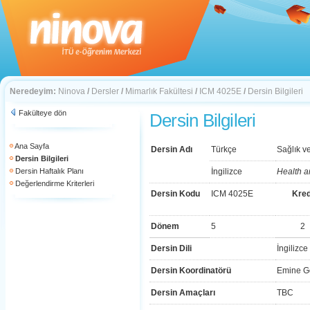
Neredeyim:
Ninova
/
Dersler
/
Mimarlık Fakültesi
/
ICM 4025E
/
Dersin Bilgileri
Fakülteye dön
Dersin Bilgileri
Ana Sayfa
Dersin Adı
Türkçe
Sağlık v
Dersin Bilgileri
Dersin Haftalık Planı
İngilizce
Health a
Değerlendirme Kriterleri
Dersin Kodu
ICM 4025E
Kred
Dönem
5
2
Dersin Dili
İngilizce
Dersin Koordinatörü
Emine G
Dersin Amaçları
TBC