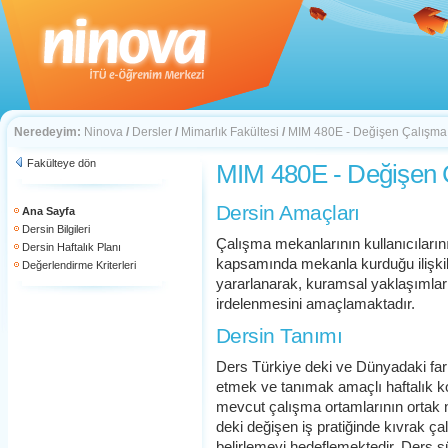
Neredeyim:
Ninova
/
Dersler
/
Mimarlık Fakültesi
/
MIM 480E - Değişen Çalışma
Fakülteye dön
MIM 480E - Değişen 
Dersin Amaçları
Ana Sayfa
Dersin Bilgileri
Çalışma mekanlarının kullanıcıların
Dersin Haftalık Planı
kapsamında mekanla kurduğu ilişkile
Değerlendirme Kriterleri
yararlanarak, kuramsal yaklaşımlar 
irdelenmesini amaçlamaktadır.
Dersin Tanımı
Ders Türkiye deki ve Dünyadaki fark
etmek ve tanımak amaçlı haftalık ko
mevcut çalışma ortamlarının ortak 
deki değişen iş pratiğinde kıvrak çal
belirlemeyi hedeflemektedir. Ders s