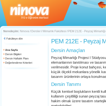
Neredeyim:
Ninova
/
Dersler
/
Mimarlık Fakültesi
/
PEM 212E - Peyzaj Mimarlığı 
Fakülteye dön
PEM 212E - Peyzaj Mim
Dersin Amaçları
Ana Sayfa
Dersin Bilgileri
Peyzaj Mimarlığı Projesi I Stüdyos
Dersin Haftalık Planı
elemanlarının tanıtılması ve tasarım 
Değerlendirme Kriterleri
verilmesidir. Proje konut bahçesi, 
küçük ölçekli mekanlara yönelik kavr
tasarım ürünlerinin ortaya konulmas
Dersin Tanımı
Küçük kentsel boşlukların kentli ku
kullanım çeşitliliği sunan peyzaj ta
hakim olmak üzere tasatım startejil
metodolojileri