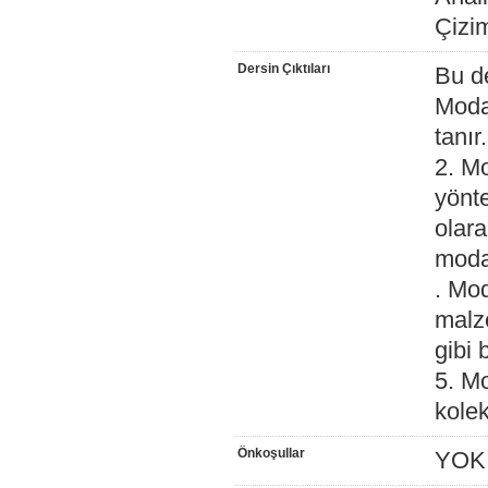
Çizi
Dersin Çıktıları
Bu de
Moda
tanır.
2. Mo
yönte
olara
moda 
. Mod
malze
gibi 
5. M
kolek
Önkoşullar
YOK