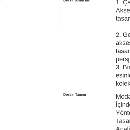
Dersin Amaçları
1. Ç
Akses
tasa
2. G
akses
tasa
pers
3. B
esin
kolek
Dersin Tanımı
Moda
İçin
Yönt
Tasa
Anal