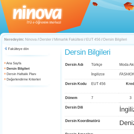
Neredeyim:
Ninova
/
Dersler
/
Mimarlık Fakültesi
/
EUT 456
/
Dersin Bilgileri
Fakülteye dön
Dersin Bilgileri
Ana Sayfa
Dersin Adı
Türkçe
Moda Aks
Dersin Bilgileri
Dersin Haftalık Planı
İngilizce
FASHIO
Değerlendirme Kriterleri
Dersin Kodu
EUT 456
Kred
Dönem
7
3
Dersin Dili
İngil
Dersin Koordinatörü
Deni