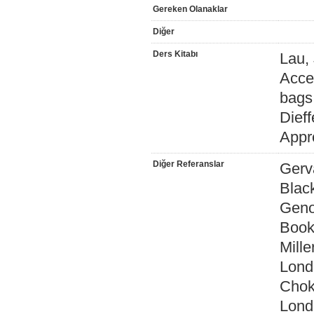
Gereken Olanaklar
Diğer
Ders Kitabı
Lau,
Acce
bags
Dieff
Appr
Diğer Referanslar
Gerv
Blac
Geno
Book
Mille
Lond
Chok
Lond