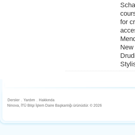
Schaf
cours
for c
acces
Mend
New 
Drudi
Styl
Dersler
.
Yardım
.
Hakkında
Ninova, İTÜ Bilgi İşlem Daire Başkanlığı ürünüdür. © 2026