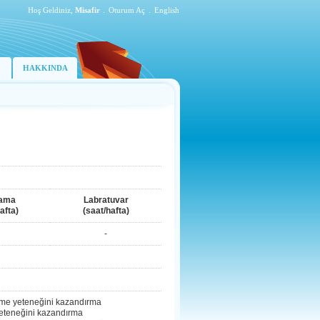
Hoş Geldiniz,
Misafir
.
Oturum Aç
.
English
HAKKINDA
lama
Labratuvar
afta)
(saat/hafta)
-
kme yeteneğini kazandırma
yeteneğini kazandırma