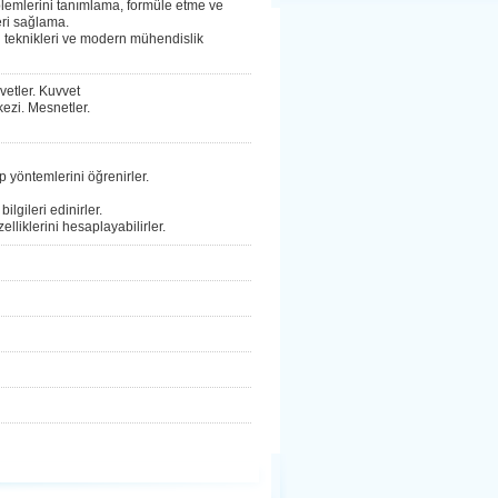
blemlerini tanımlama, formüle etme ve
eri sağlama.
n teknikleri ve modern mühendislik
vetler. Kuvvet
kezi. Mesnetler.
p yöntemlerini öğrenirler.
ilgileri edinirler.
elliklerini hesaplayabilirler.