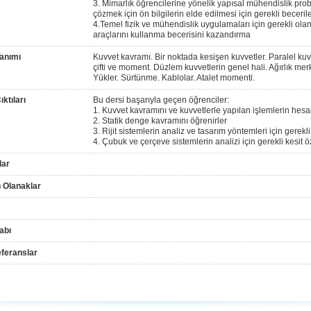
3. Mimarlık öğrencilerine yönelik yapısal mühendislik pro
çözmek için ön bilgilerin elde edilmesi için gerekli beceril
4.Temel fizik ve mühendislik uygulamaları için gerekli ola
araçlarını kullanma becerisini kazandırma
anımı
Kuvvet kavramı. Bir noktada kesişen kuvvetler. Paralel kuv
çifti ve moment. Düzlem kuvvetlerin genel hali. Ağırlık mer
Yükler. Sürtünme. Kablolar. Atalet momenti.
ktıları
Bu dersi başarıyla geçen öğrenciler:
1. Kuvvet kavramını ve kuvvetlerle yapılan işlemlerin hesa
2. Statik denge kavramını öğrenirler
3. Rijit sistemlerin analiz ve tasarım yöntemleri için gerekli b
4. Çubuk ve çerçeve sistemlerin analizi için gerekli kesit öz
lar
 Olanaklar
abı
feranslar