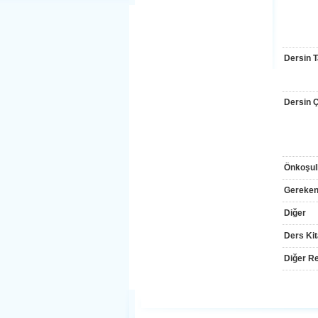
Dersin T
Dersin Çı
Önkoşul
Gereken
Diğer
Ders Kit
Diğer Re