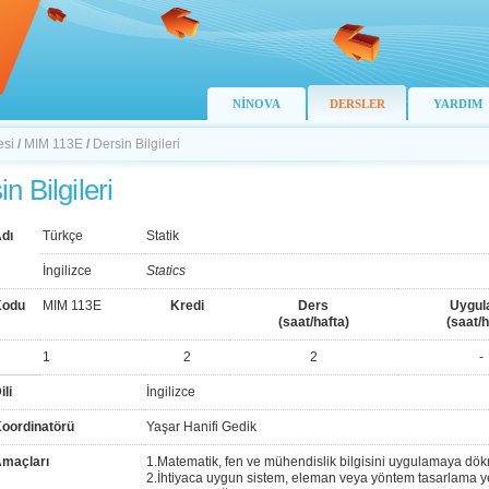
NİNOVA
DERSLER
YARDIM
esi
/
MIM 113E
/
Dersin Bilgileri
n Bilgileri
dı
Türkçe
Statik
İngilizce
Statics
Kodu
MIM 113E
Kredi
Ders
Uygu
(saat/hafta)
(saat/h
1
2
2
-
ili
İngilizce
Koordinatörü
Yaşar Hanifi Gedik
Amaçları
1.Matematik, fen ve mühendislik bilgisini uygulamaya dö
2.İhtiyaca uygun sistem, eleman veya yöntem tasarlama 