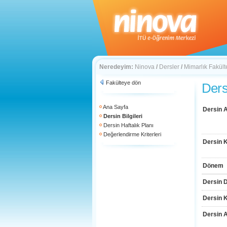
Neredeyim:
Ninova
/
Dersler
/
Mimarlık Fakült
Fakülteye dön
Dersi
Ana Sayfa
Dersin A
Dersin Bilgileri
Dersin Haftalık Planı
Değerlendirme Kriterleri
Dersin 
Dönem
Dersin D
Dersin 
Dersin 