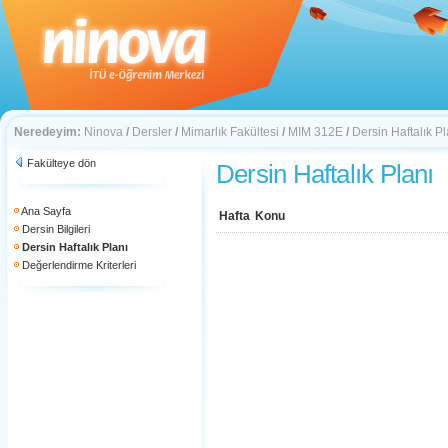
Neredeyim:
Ninova
/
Dersler
/
Mimarlık Fakültesi
/
MIM 312E
/
Dersin Haftalık Pl
Fakülteye dön
Dersin Haftalık Planı
Ana Sayfa
Hafta
Konu
Dersin Bilgileri
Dersin Haftalık Planı
Değerlendirme Kriterleri