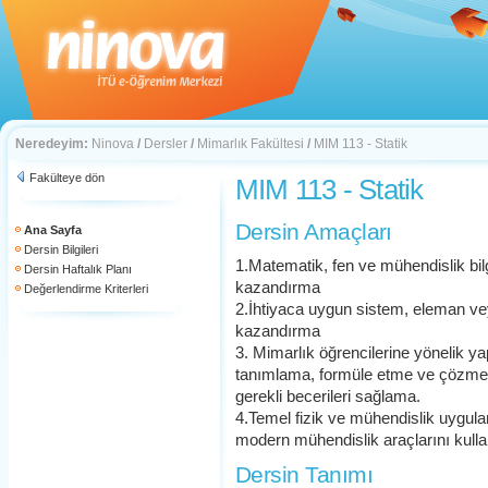
Neredeyim:
Ninova
/
Dersler
/
Mimarlık Fakültesi
/
MIM 113 - Statik
Fakülteye dön
MIM 113 - Statik
Dersin Amaçları
Ana Sayfa
Dersin Bilgileri
1.Matematik, fen ve mühendislik bi
Dersin Haftalık Planı
kazandırma
Değerlendirme Kriterleri
2.İhtiyaca uygun sistem, eleman v
kazandırma
3. Mimarlık öğrencilerine yönelik ya
tanımlama, formüle etme ve çözmek iç
gerekli becerileri sağlama.
4.Temel fizik ve mühendislik uygulama
modern mühendislik araçlarını kull
Dersin Tanımı