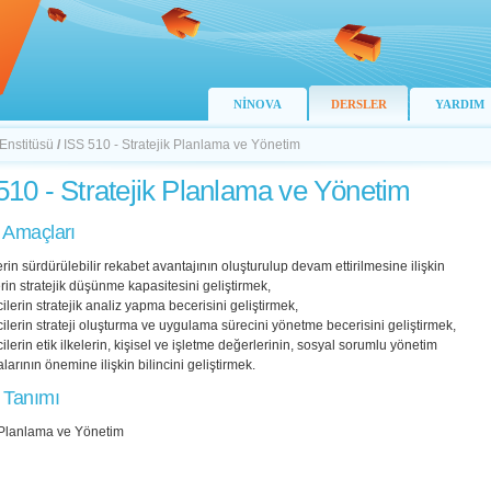
NİNOVA
DERSLER
YARDIM
 Enstitüsü
/
ISS 510 - Stratejik Planlama ve Yönetim
510 - Stratejik Planlama ve Yönetim
 Amaçları
erin sürdürülebilir rekabet avantajının oluşturulup devam ettirilmesine ilişkin
rin stratejik düşünme kapasitesini geliştirmek,
ilerin stratejik analiz yapma becerisini geliştirmek,
ilerin strateji oluşturma ve uygulama sürecini yönetme becerisini geliştirmek,
ilerin etik ilkelerin, kişisel ve işletme değerlerinin, sosyal sorumlu yönetim
arının önemine ilişkin bilincini geliştirmek.
 Tanımı
k Planlama ve Yönetim