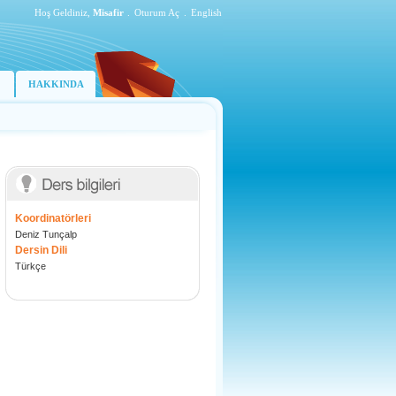
Hoş Geldiniz,
Misafir
.
Oturum Aç
.
English
HAKKINDA
Koordinatörleri
Deniz Tunçalp
Dersin Dili
Türkçe