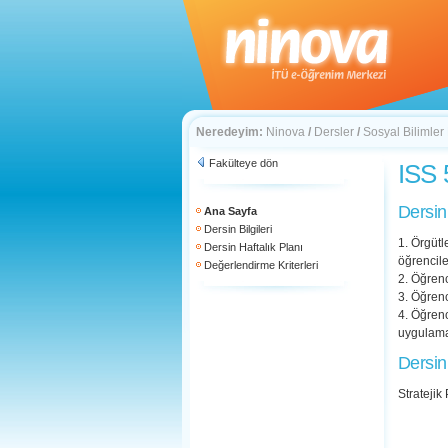
Neredeyim:
Ninova
/
Dersler
/
Sosyal Bilimler
Fakülteye dön
ISS 
Dersin
Ana Sayfa
Dersin Bilgileri
1. Örgütl
Dersin Haftalık Planı
öğrencile
Değerlendirme Kriterleri
2. Öğrenc
3. Öğrenc
4. Öğrenc
uygulamal
Dersin
Strateji