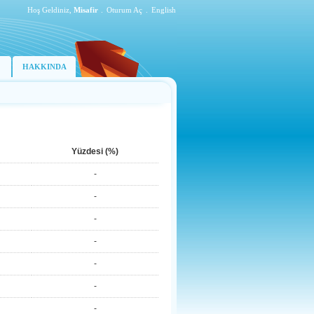
Hoş Geldiniz,
Misafir
.
Oturum Aç
.
English
HAKKINDA
Yüzdesi (%)
-
-
-
-
-
-
-