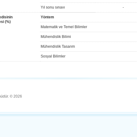
Yıl sonu sınavı
-
disinin
Yöntem
si (%)
Matematik ve Temel Bilimler
Mühendislik Bilimi
Mühendislik Tasarım
Sosyal Bilimler
ünüdür. © 2026