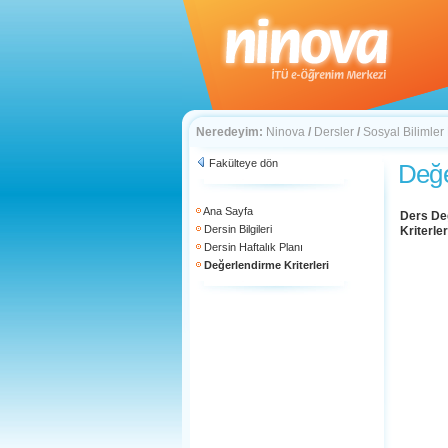
Neredeyim:
Ninova
/
Dersler
/
Sosyal Bilimler
Fakülteye dön
Değe
Ana Sayfa
Ders De
Dersin Bilgileri
Kriterler
Dersin Haftalık Planı
Değerlendirme Kriterleri