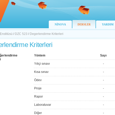
NİNOVA
DERSLER
YARDIM
 Enstitüsü
/
DZC 523
/
Degerlendirme Kriterleri
rlendirme Kriterleri
ğerlendirme
Yöntem
Sayı
i
Yıliçi sınavı
-
Kısa sınav
-
Ödev
-
Proje
-
Rapor
-
Laboratuvar
-
Diğer
-