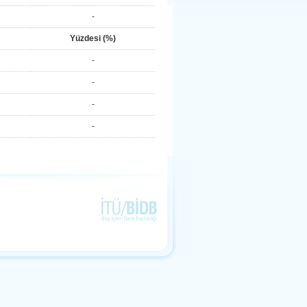
-
Yüzdesi (%)
-
-
-
-