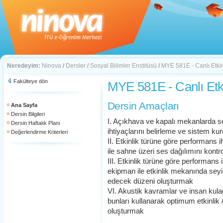
Neredeyim:
Ninova
/
Dersler
/
Sosyal Bilimler Enstitüsü
/
MYE 581E - Canlı Etkin
Fakülteye dön
MYE 581E - Canlı Etki
Dersin Amaçları
Ana Sayfa
Dersin Bilgileri
I. Açıkhava ve kapalı mekanlarda s
Dersin Haftalık Planı
ihtiyaçlarını belirleme ve sistem ku
Değerlendirme Kriterleri
II. Etkinlik türüne göre performans 
ile sahne üzeri ses dağılımını kont
III. Etkinlik türüne göre performans 
ekipman ile etkinlik mekanında seyi
edecek düzeni oluşturmak
VI. Akustik kavramlar ve insan kula
bunları kullanarak optimum etkinlik
oluşturmak