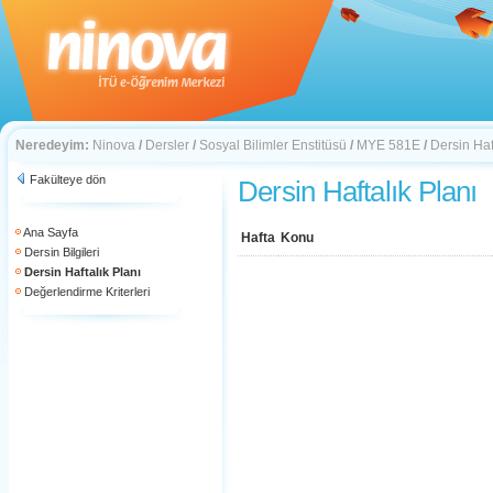
Neredeyim:
Ninova
/
Dersler
/
Sosyal Bilimler Enstitüsü
/
MYE 581E
/
Dersin Haf
Fakülteye dön
Dersin Haftalık Planı
Ana Sayfa
Hafta
Konu
Dersin Bilgileri
Dersin Haftalık Planı
Değerlendirme Kriterleri