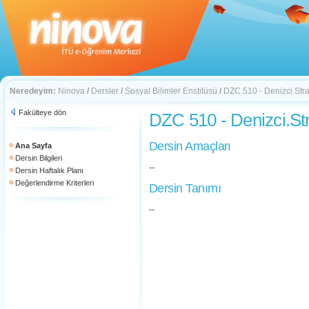
Neredeyim:
Ninova
/
Dersler
/
Sosyal Bilimler Enstitüsü
/
DZC 510 - Denizci.Str
Fakülteye dön
DZC 510 - Denizci.St
Dersin Amaçları
Ana Sayfa
Dersin Bilgileri
--
Dersin Haftalık Planı
Değerlendirme Kriterleri
Dersin Tanımı
--