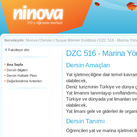
Neredeyim:
Ninova
/
Dersler
/
Sosyal Bilimler Enstitüsü
/
DZC 516 - Marina Yön
Fakülteye dön
DZC 516 - Marina Yö
Dersin Amaçları
Ana Sayfa
Dersin Bilgileri
Yat işletmeciliğine dair temel kavr
Dersin Haftalık Planı
olabilecek,
Değerlendirme Kriterleri
Deniz turizminin Türkiye ve dünya g
Yat limanını tanımlayıp sınıflandırma
Türkiye ve dünyada yat limanları ve
olabilecek,
Yat limanı gelir ve giderleri ile orga
Dersin Tanımı
Öğrencileri yat ve marina işletmecil