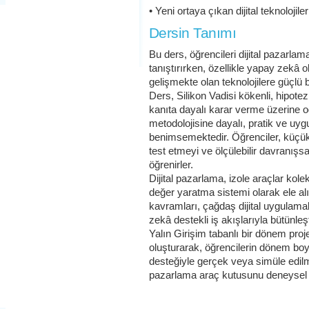
• Yeni ortaya çıkan dijital teknolojiler
Dersin Tanımı
Bu ders, öğrencileri dijital pazarla
tanıştırırken, özellikle yapay zekâ o
gelişmekte olan teknolojilere güçlü 
Ders, Silikon Vadisi kökenli, hipote
kanıta dayalı karar verme üzerine o
metodolojisine dayalı, pratik ve uy
benimsemektedir. Öğrenciler, küçük 
test etmeyi ve ölçülebilir davranışs
öğrenirler.
Dijital pazarlama, izole araçlar kol
değer yaratma sistemi olarak ele a
kavramları, çağdaş dijital uygulamal
zekâ destekli iş akışlarıyla bütünleşti
Yalın Girişim tabanlı bir dönem proje
oluşturarak, öğrencilerin dönem boy
desteğiyle gerçek veya simüle edilmiş
pazarlama araç kutusunu deneysel o