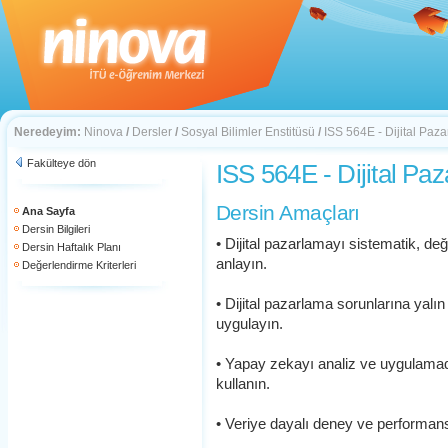
Neredeyim:
Ninova
/
Dersler
/
Sosyal Bilimler Enstitüsü
/
ISS 564E - Dijital Paz
Fakülteye dön
ISS 564E - Dijital Pa
Dersin Amaçları
Ana Sayfa
Dersin Bilgileri
• Dijital pazarlamayı sistematik, değ
Dersin Haftalık Planı
anlayın.
Değerlendirme Kriterleri
• Dijital pazarlama sorunlarına yalın
uygulayın.
• Yapay zekayı analiz ve uygulamada
kullanın.
• Veriye dayalı deney ve performans 