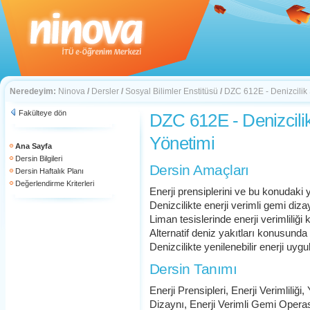
Neredeyim:
Ninova
/
Dersler
/
Sosyal Bilimler Enstitüsü
/
DZC 612E - Denizcilik
Fakülteye dön
DZC 612E - Denizcili
Yönetimi
Ana Sayfa
Dersin Bilgileri
Dersin Amaçları
Dersin Haftalık Planı
Değerlendirme Kriterleri
Enerji prensiplerini ve bu konudaki
Denizcilikte enerji verimli gemi d
Liman tesislerinde enerji verimlili
Alternatif deniz yakıtları konusunda
Denizcilikte yenilenebilir enerji uy
Dersin Tanımı
Enerji Prensipleri, Enerji Verimliliğ
Dizaynı, Enerji Verimli Gemi Oper