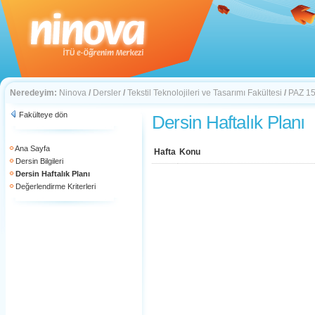
Neredeyim:
Ninova
/
Dersler
/
Tekstil Teknolojileri ve Tasarımı Fakültesi
/
PAZ 1
Fakülteye dön
Dersin Haftalık Planı
Ana Sayfa
Hafta
Konu
Dersin Bilgileri
Dersin Haftalık Planı
Değerlendirme Kriterleri