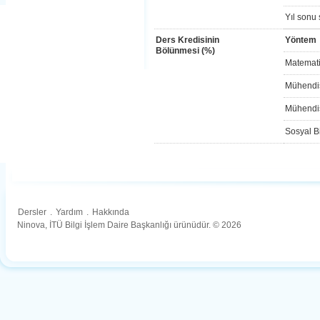
Yıl sonu 
Ders Kredisinin
Yöntem
Bölünmesi (%)
Matemati
Mühendis
Mühendis
Sosyal Bi
Dersler
.
Yardım
.
Hakkında
Ninova, İTÜ Bilgi İşlem Daire Başkanlığı ürünüdür. © 2026