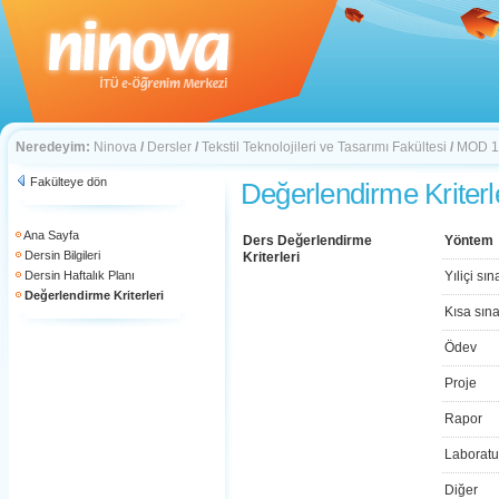
Neredeyim:
Ninova
/
Dersler
/
Tekstil Teknolojileri ve Tasarımı Fakültesi
/
MOD 1
Fakülteye dön
Değerlendirme Kriterl
Ana Sayfa
Ders Değerlendirme
Yöntem
Dersin Bilgileri
Kriterleri
Dersin Haftalık Planı
Yıliçi sın
Değerlendirme Kriterleri
Kısa sın
Ödev
Proje
Rapor
Laboratu
Diğer