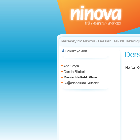
Neredeyim:
Ninova
/
Dersler
/
Tekstil Teknoloj
Fakülteye dön
Ders
Ana Sayfa
Hafta
K
Dersin Bilgileri
Dersin Haftalık Planı
Değerlendirme Kriterleri