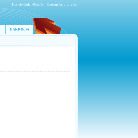
Hoş Geldiniz,
Misafir
.
Oturum Aç
.
English
HAKKINDA