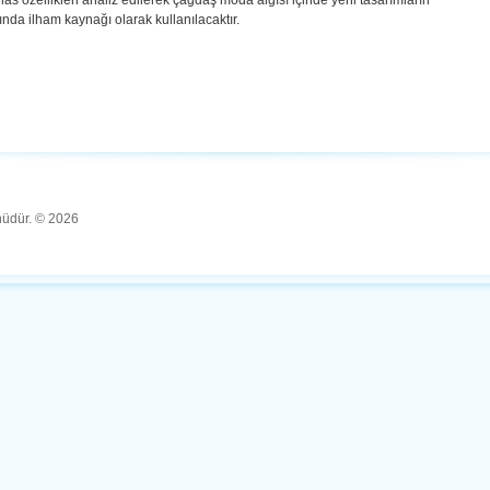
as özellikleri analiz edilerek çağdaş moda algısı içinde yeni tasarımların
nda ilham kaynağı olarak kullanılacaktır.
ünüdür. © 2026