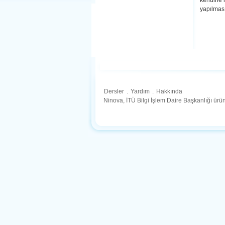
kendine h
yapılması
Dersler
.
Yardım
.
Hakkında
Ninova, İTÜ Bilgi İşlem Daire Başkanlığı ür