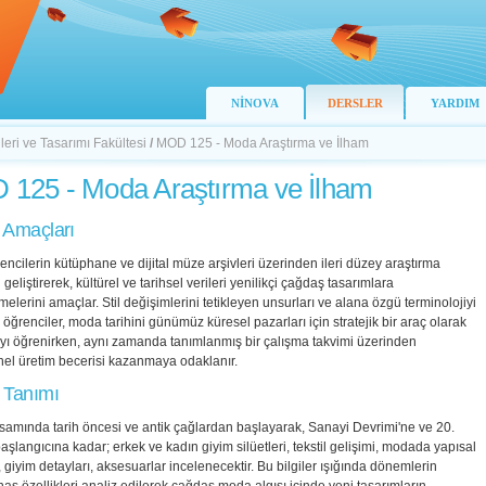
NİNOVA
DERSLER
YARDIM
ileri ve Tasarımı Fakültesi
/
MOD 125 - Moda Araştırma ve İlham
125 - Moda Araştırma ve İlham
 Amaçları
encilerin kütüphane ve dijital müze arşivleri üzerinden ileri düzey araştırma
 geliştirerek, kültürel ve tarihsel verileri yenilikçi çağdaş tasarımlara
elerini amaçlar. Stil değişimlerini tetikleyen unsurları ve alana özgü terminolojiyi
öğrenciler, moda tarihini günümüz küresel pazarları için stratejik bir araç olarak
yı öğrenirken, aynı zamanda tanımlanmış bir çalışma takvimi üzerinden
nel üretim becerisi kazanmaya odaklanır.
 Tanımı
samında tarih öncesi ve antik çağlardan başlayarak, Sanayi Devrimi'ne ve 20.
başlangıcına kadar; erkek ve kadın giyim silüetleri, tekstil gelişimi, modada yapısal
r, giyim detayları, aksesuarlar incelenecektir. Bu bilgiler ışığında dönemlerin