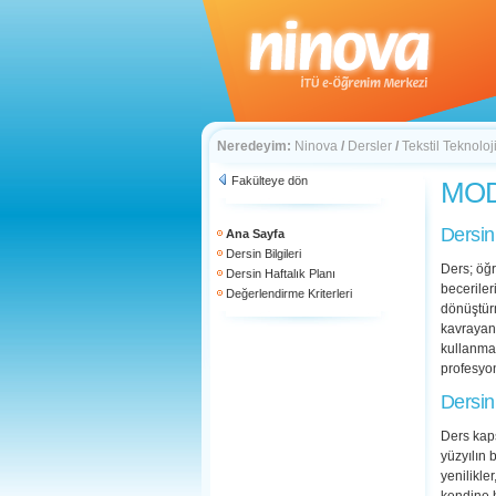
Neredeyim:
Ninova
/
Dersler
/
Tekstil Teknoloj
Fakülteye dön
MOD 
Dersin
Ana Sayfa
Dersin Bilgileri
Ders; öğr
Dersin Haftalık Planı
becerileri
Değerlendirme Kriterleri
dönüştürm
kavrayan 
kullanma
profesyo
Dersin
Ders kap
yüzyılın 
yenilikle