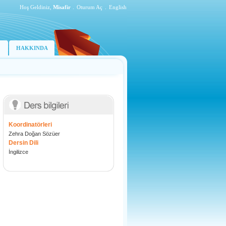
Hoş Geldiniz,
Misafir
.
Oturum Aç
.
English
HAKKINDA
Koordinatörleri
Zehra Doğan Sözüer
Dersin Dili
İngilizce