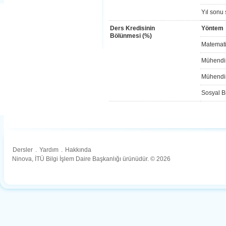
Yıl sonu 
Ders Kredisinin
Yöntem
Bölünmesi (%)
Matemati
Mühendis
Mühendis
Sosyal Bi
Dersler
.
Yardım
.
Hakkında
Ninova, İTÜ Bilgi İşlem Daire Başkanlığı ürünüdür. © 2026