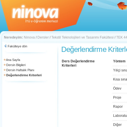
Neredeyim:
Ninova
/
Dersler
/
Tekstil Teknolojileri ve Tasarımı Fakültesi
/
TEK 4
Fakülteye dön
Değerlendirme Kriterl
Ana Sayfa
Ders Değerlendirme
Yöntem
Dersin Bilgileri
Kriterleri
Dersin Haftalık Planı
Yıliçi sın
Değerlendirme Kriterleri
Kısa sın
Ödev
Proje
Rapor
Laboratu
Diğer