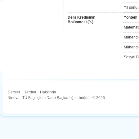
Yıl sonu 
Ders Kredisinin
Yöntem
Bölünmesi (%)
Matemati
Mühendis
Mühendis
Sosyal Bi
Dersler
.
Yardım
.
Hakkında
Ninova, İTÜ Bilgi İşlem Daire Başkanlığı ürünüdür. © 2026