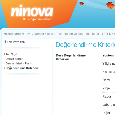
Neredeyim:
Ninova
/
Dersler
/
Tekstil Teknolojileri ve Tasarımı Fakültesi
/
TEK 4
Fakülteye dön
Değerlendirme Kriterl
Ana Sayfa
Ders Değerlendirme
Yöntem
Dersin Bilgileri
Kriterleri
Dersin Haftalık Planı
Yıliçi sın
Değerlendirme Kriterleri
Kısa sın
Ödev
Proje
Rapor
Laboratu
Diğer