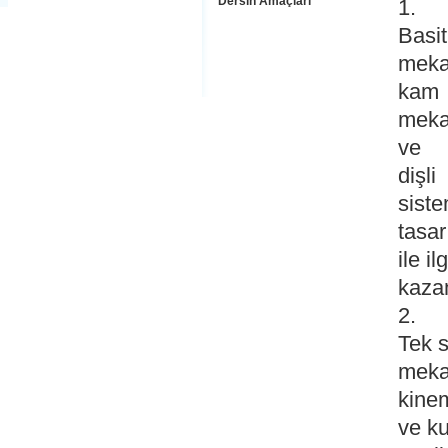
Dersin Amaçları
1.
Basit
meka
kam
meka
ve
dişli
siste
tasar
ile il
kaza
2.
Tek s
meka
kinem
ve k