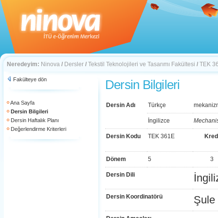
Neredeyim:
Ninova
/
Dersler
/
Tekstil Teknolojileri ve Tasarımı Fakültesi
/
TEK 3
Fakülteye dön
Dersin Bilgileri
Ana Sayfa
Dersin Adı
Türkçe
mekanizm
Dersin Bilgileri
Dersin Haftalık Planı
İngilizce
Mechani
Değerlendirme Kriterleri
Dersin Kodu
TEK 361E
Kred
Dönem
5
3
Dersin Dili
İngil
Dersin Koordinatörü
Şule