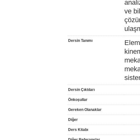
anali
ve bi
çözüm
ulaş
Dersin Tanımı
Elema
kinem
mekan
mekan
siste
Dersin Çıktıları
Önkoşullar
Gereken Olanaklar
Diğer
Ders Kitabı
Diğer Referanslar