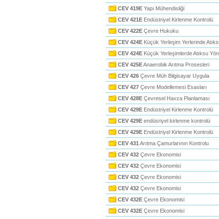
CEV 419E
Yapı Mühendisliği
CEV 421E
Endüstriyel Kirlenme Kontrolü
CEV 422E
Çevre Hukuku
CEV 424E
Küçük Yerleşim Yerlerinde Atıks
CEV 424E
Küçük Yerleşimlerde Atıksu Yön
CEV 425E
Anaerobik Arıtma Prosesleri
CEV 426
Çevre Müh Bilgisayar Uygula
CEV 427
Çevre Modellemesi Esasları
CEV 428E
Çevresel Havza Planlaması
CEV 429E
Endüstriyel Kirlenme Kontrolü
CEV 429E
endüsriyel kirlenme kontrolü
CEV 429E
Endüstriyel Kirlenme Kontrolü
CEV 431
Arıtma Çamurlarının Kontrolu
CEV 432
Çevre Ekonomisi
CEV 432
Çevre Ekonomisi
CEV 432
Çevre Ekonomisi
CEV 432
Çevre Ekonomisi
CEV 432E
Çevre Ekonomisi
CEV 432E
Çevre Ekonomisi