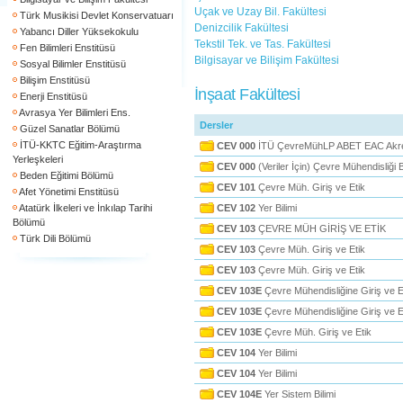
Uçak ve Uzay Bil. Fakültesi
Türk Musikisi Devlet Konservatuarı
Denizcilik Fakültesi
Yabancı Diller Yüksekokulu
Tekstil Tek. ve Tas. Fakültesi
Fen Bilimleri Enstitüsü
Bilgisayar ve Bilişim Fakültesi
Sosyal Bilimler Enstitüsü
Bilişim Enstitüsü
İnşaat Fakültesi
Enerji Enstitüsü
Avrasya Yer Bilimleri Ens.
Dersler
Güzel Sanatlar Bölümü
İTÜ-KKTC Eğitim-Araştırma
CEV 000
İTÜ ÇevreMühLP ABET EAC Akred
Yerleşkeleri
CEV 000
(Veriler İçin) Çevre Mühendisliğ
Beden Eğitimi Bölümü
CEV 101
Çevre Müh. Giriş ve Etik
Afet Yönetimi Enstitüsü
Atatürk İlkeleri ve İnkılap Tarihi
CEV 102
Yer Bilimi
Bölümü
CEV 103
ÇEVRE MÜH GİRİŞ VE ETİK
Türk Dili Bölümü
CEV 103
Çevre Müh. Giriş ve Etik
CEV 103
Çevre Müh. Giriş ve Etik
CEV 103E
Çevre Mühendisliğine Giriş ve E
CEV 103E
Çevre Mühendisliğine Giriş ve E
CEV 103E
Çevre Müh. Giriş ve Etik
CEV 104
Yer Bilimi
CEV 104
Yer Bilimi
CEV 104E
Yer Sistem Bilimi