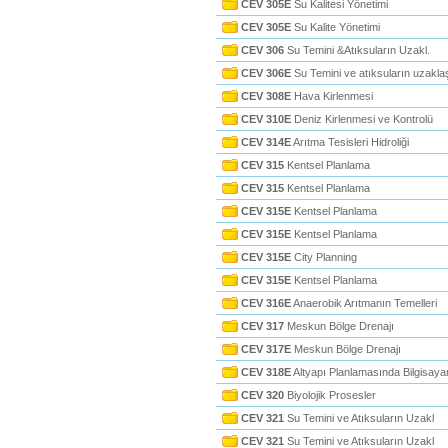
CEV 305E
Su Kalitesi Yönetimi
CEV 305E
Su Kalite Yönetimi
CEV 306
Su Temini &Atıksuların Uzakl.
CEV 306E
Su Temini ve atıksuların uzaklaş
CEV 308E
Hava Kirlenmesi
CEV 310E
Deniz Kirlenmesi ve Kontrolü
CEV 314E
Arıtma Tesisleri Hidroliği
CEV 315
Kentsel Planlama
CEV 315
Kentsel Planlama
CEV 315E
Kentsel Planlama
CEV 315E
Kentsel Planlama
CEV 315E
City Planning
CEV 315E
Kentsel Planlama
CEV 316E
Anaerobik Arıtmanın Temelleri
CEV 317
Meskun Bölge Drenajı
CEV 317E
Meskun Bölge Drenajı
CEV 318E
Altyapı Planlamasında Bilgisaya
CEV 320
Biyolojik Prosesler
CEV 321
Su Temini ve Atıksuların Uzakl
CEV 321
Su Temini ve Atıksuların Uzakl