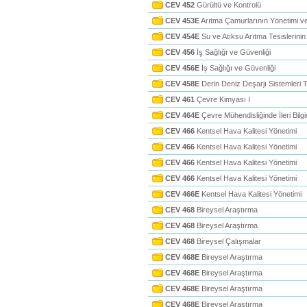
CEV 452
Gürültü ve Kontrolü
CEV 453E
Arıtma Çamurlarının Yönetimi ve
CEV 454E
Su ve Atıksu Arıtma Tesislerinin 
CEV 456
İş Sağlığı ve Güvenliği
CEV 456E
İş Sağlığı ve Güvenliği
CEV 458E
Derin Deniz Deşarjı Sistemleri 
CEV 461
Çevre Kimyası I
CEV 464E
Çevre Mühendisliğinde İleri Bilg
CEV 466
Kentsel Hava Kalitesi Yönetimi
CEV 466
Kentsel Hava Kalitesi Yönetimi
CEV 466
Kentsel Hava Kalitesi Yönetimi
CEV 466
Kentsel Hava Kalitesi Yönetimi
CEV 466E
Kentsel Hava Kalitesi Yönetimi
CEV 468
Bireysel Araştırma
CEV 468
Bireysel Araştırma
CEV 468
Bireysel Çalışmalar
CEV 468E
Bireysel Araştırma
CEV 468E
Bireysel Araştırma
CEV 468E
Bireysel Araştırma
CEV 468E
Bireysel Araştırma