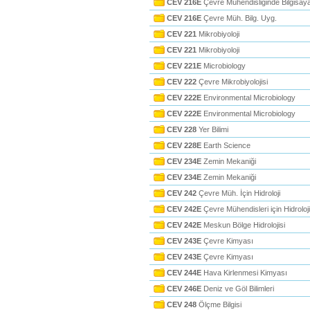
CEV 216E
Çevre Mühendisliğinde Bilgisay
CEV 216E
Çevre Müh. Bilg. Uyg.
CEV 221
Mikrobiyoloji
CEV 221
Mikrobiyoloji
CEV 221E
Microbiology
CEV 222
Çevre Mikrobiyolojisi
CEV 222E
Environmental Microbiology
CEV 222E
Environmental Microbiology
CEV 228
Yer Bilimi
CEV 228E
Earth Science
CEV 234E
Zemin Mekaniği
CEV 234E
Zemin Mekaniği
CEV 242
Çevre Müh. İçin Hidroloji
CEV 242E
Çevre Mühendisleri için Hidroloji
CEV 242E
Meskun Bölge Hidrolojisi
CEV 243E
Çevre Kimyası
CEV 243E
Çevre Kimyası
CEV 244E
Hava Kirlenmesi Kimyası
CEV 246E
Deniz ve Göl Bilimleri
CEV 248
Ölçme Bilgisi