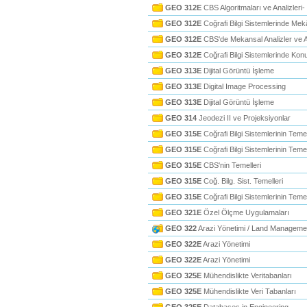
GEO 312E
CBS Algoritmaları ve Analizleri
GEO 312E
Coğrafi Bilgi Sistemlerinde Mekâ
GEO 312E
CBS'de Mekansal Analizler ve A
GEO 312E
Coğrafi Bilgi Sistemlerinde Kon
GEO 313E
Dijital Görüntü İşleme
GEO 313E
Digital Image Processing
GEO 313E
Dijital Görüntü İşleme
GEO 314
Jeodezi II ve Projeksiyonlar
GEO 315E
Coğrafi Bilgi Sistemlerinin Temel
GEO 315E
Coğrafi Bilgi Sistemlerinin Temel
GEO 315E
CBS'nin Temelleri
GEO 315E
Coğ. Bilg. Sist. Temelleri
GEO 315E
Coğrafi Bilgi Sistemlerinin Temel
GEO 321E
Özel Ölçme Uygulamaları
GEO 322
Arazi Yönetimi / Land Manageme
GEO 322E
Arazi Yönetimi
GEO 322E
Arazi Yönetimi
GEO 325E
Mühendislikte Veritabanları
GEO 325E
Mühendislikte Veri Tabanları