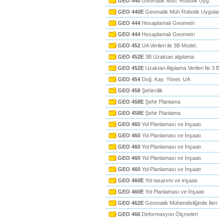
GEO 440
Geomatik Müh. Robotik Uyg.
GEO 440E
Geomatik Müh Robotik Uygula
GEO 444
Hesaplamalı Geometri
GEO 444
Hesaplamalı Geometri
GEO 452
UA Verileri ile 3B Model.
GEO 452E
3B Uzaktan algılama
GEO 452E
Uzaktan Algılama Verileri İle 3
GEO 454
Doğ. Kay. Yönet. UA
GEO 458
Şehircilik
GEO 458E
Şehir Planlama
GEO 458E
Şehir Planlama
GEO 460
Yol Planlaması ve İnşaatı
GEO 460
Yol Planlaması ve İnşaatı
GEO 460
Yol Planlaması ve İnşaatı
GEO 460
Yol Planlaması ve İnşaatı
GEO 460
Yol Planlaması ve İnşaatı
GEO 460E
Yol tasarımı ve inşaatı
GEO 460E
Yol Planlaması ve İnşaatı
GEO 462E
Geomatik Mühendisliğinde İler
GEO 466
Deformasyon Ölçmeleri