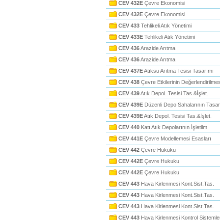
CEV 432E
Çevre Ekonomisi
CEV 432E
Çevre Ekonomisi
CEV 433
Tehlikeli Atık Yönetimi
CEV 433E
Tehlikeli Atık Yönetimi
CEV 436
Arazide Arıtma
CEV 436
Arazide Arıtma
CEV 437E
Atıksu Arıtma Tesisi Tasarımı
CEV 438
Çevre Etkilerinin Değerlendirilmes
CEV 439
Atık Depol. Tesisi Tas.&İşlet.
CEV 439E
Düzenli Depo Sahalarının Tasarı
CEV 439E
Atık Depol. Tesisi Tas.&İşlet.
CEV 440
Katı Atık Depolarının İşletilm
CEV 441E
Çevre Modellemesi Esasları
CEV 442
Çevre Hukuku
CEV 442E
Çevre Hukuku
CEV 442E
Çevre Hukuku
CEV 443
Hava Kirlenmesi Kont.Sist.Tas.
CEV 443
Hava Kirlenmesi Kont.Sist.Tas.
CEV 443
Hava Kirlenmesi Kont.Sist.Tas.
CEV 443
Hava Kirlenmesi Kontrol Sistemle