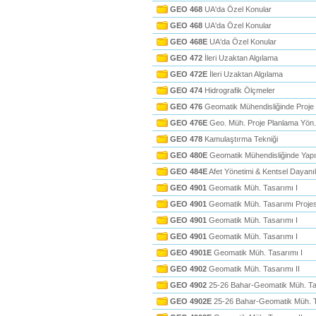
GEO 468
UA'da Özel Konular
GEO 468
UA'da Özel Konular
GEO 468E
UA'da Özel Konular
GEO 472
İleri Uzaktan Algılama
GEO 472E
İleri Uzaktan Algılama
GEO 474
Hidrografik Ölçmeler
GEO 476
Geomatik Mühendisliğinde Proje 
GEO 476E
Geo. Müh. Proje Planlama Yön.
GEO 478
Kamulaştırma Tekniği
GEO 480E
Geomatik Mühendisliğinde Yapı 
GEO 484E
Afet Yönetimi & Kentsel Dayanı
GEO 4901
Geomatik Müh. Tasarımı I
GEO 4901
Geomatik Müh. Tasarımı Projesi
GEO 4901
Geomatik Müh. Tasarımı I
GEO 4901
Geomatik Müh. Tasarımı I
GEO 4901E
Geomatik Müh. Tasarımı I
GEO 4902
Geomatik Müh. Tasarımı II
GEO 4902
25-26 Bahar-Geomatik Müh. Tas
GEO 4902E
25-26 Bahar-Geomatik Müh. T