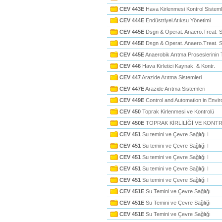
CEV 443E
Hava Kirlenmesi Kontrol Sisteml
CEV 444E
Endüstriyel Atıksu Yönetimi
CEV 445E
Dsgn & Operat. Anaero.Treat. S
CEV 445E
Dsgn & Operat. Anaero.Treat. S
CEV 445E
Anaerobik Arıtma Proseslerinin T
CEV 446
Hava Kirletici Kaynak. & Kontr.
CEV 447
Arazide Arıtma Sistemleri
CEV 447E
Arazide Arıtma Sistemleri
CEV 449E
Control and Automation in Envi
CEV 450
Toprak Kirlenmesi ve Kontrolü
CEV 450E
TOPRAK KİRLİLİĞİ VE KONT
CEV 451
Su temini ve Çevre Sağlığı I
CEV 451
Su temini ve Çevre Sağlığı I
CEV 451
Su temini ve Çevre Sağlığı I
CEV 451
Su temini ve Çevre Sağlığı I
CEV 451
Su temini ve Çevre Sağlığı I
CEV 451E
Su Temini ve Çevre Sağlığı
CEV 451E
Su Temini ve Çevre Sağlığı
CEV 451E
Su Temini ve Çevre Sağlığı