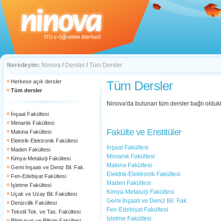
Neredeyim:
Ninova
/
Dersler
/
Tüm Dersler
Herkese açık dersler
Tüm Dersler
Tüm dersler
Ninova'da bulunan tüm dersler bağlı oldukla
İnşaat Fakültesi
Mimarlık Fakültesi
Fakülte ve Enstitüler
Makina Fakültesi
Elektrik-Elektronik Fakültesi
İnşaat Fakültesi
Maden Fakültesi
Mimarlık Fakültesi
Kimya-Metalurji Fakültesi
Makina Fakültesi
Gemi İnşaatı ve Deniz Bil. Fak.
Elektrik-Elektronik Fakültesi
Fen-Edebiyat Fakültesi
Maden Fakültesi
İşletme Fakültesi
Kimya-Metalurji Fakültesi
Uçak ve Uzay Bil. Fakültesi
Gemi İnşaatı ve Deniz Bil. Fak.
Denizcilik Fakültesi
Fen-Edebiyat Fakültesi
Tekstil Tek. ve Tas. Fakültesi
İşletme Fakültesi
Bilgisayar ve Bilişim Fakültesi