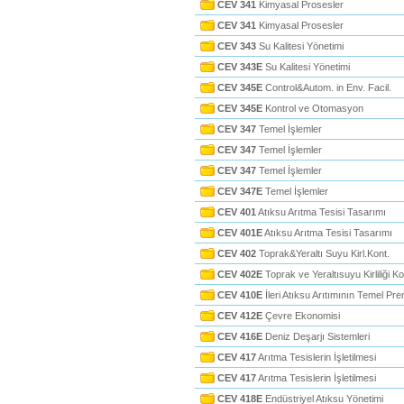
CEV 341
Kimyasal Prosesler
CEV 341
Kimyasal Prosesler
CEV 343
Su Kalitesi Yönetimi
CEV 343E
Su Kalitesi Yönetimi
CEV 345E
Control&Autom. in Env. Facil.
CEV 345E
Kontrol ve Otomasyon
CEV 347
Temel İşlemler
CEV 347
Temel İşlemler
CEV 347
Temel İşlemler
CEV 347E
Temel İşlemler
CEV 401
Atıksu Arıtma Tesisi Tasarımı
CEV 401E
Atıksu Arıtma Tesisi Tasarımı
CEV 402
Toprak&Yeraltı Suyu Kirl.Kont.
CEV 402E
Toprak ve Yeraltısuyu Kirliliği Ko
CEV 410E
İleri Atıksu Arıtımının Temel Pren
CEV 412E
Çevre Ekonomisi
CEV 416E
Deniz Deşarjı Sistemleri
CEV 417
Arıtma Tesislerin İşletilmesi
CEV 417
Arıtma Tesislerin İşletilmesi
CEV 418E
Endüstriyel Atıksu Yönetimi