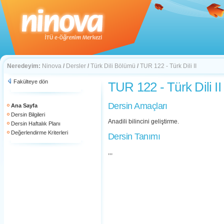
Neredeyim:
Ninova
/
Dersler
/
Türk Dili Bölümü
/
TUR 122 - Türk Dili II
Fakülteye dön
TUR 122 - Türk Dili II
Dersin Amaçları
Ana Sayfa
Dersin Bilgileri
Anadili bilincini geliştirme.
Dersin Haftalık Planı
Değerlendirme Kriterleri
Dersin Tanımı
,,,