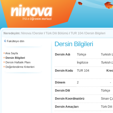
Neredeyim:
Ninova
/
Dersler
/
Türk Dili Bölümü
/
TUR 104
/
Dersin Bilgileri
Fakülteye dön
Dersin Bilgileri
Ana Sayfa
Dersin Adı
Türkçe
Turkish 
Dersin Bilgileri
Dersin Haftalık Planı
İngilizce
Turkish 
Değerlendirme Kriterleri
Dersin Kodu
TUR 104
Kred
Dönem
2
-
Dersin Dili
Türkçe
Dersin Koordinatörü
Sinan Ça
Dersin Amaçları
Türk Dili