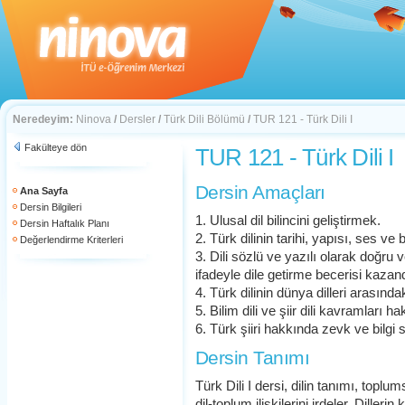
Neredeyim:
Ninova
/
Dersler
/
Türk Dili Bölümü
/
TUR 121 - Türk Dili I
Fakülteye dön
TUR 121 - Türk Dili I
Dersin Amaçları
Ana Sayfa
Dersin Bilgileri
1. Ulusal dil bilincini geliştirmek.
Dersin Haftalık Planı
2. Türk dilinin tarihi, yapısı, ses ve
Değerlendirme Kriterleri
3. Dili sözlü ve yazılı olarak doğru 
ifadeyle dile getirme becerisi kaza
4. Türk dilinin dünya dilleri arasınd
5. Bilim dili ve şiir dili kavramları 
6. Türk şiiri hakkında zevk ve bilgi 
Dersin Tanımı
Türk Dili I dersi, dilin tanımı, toplum
dil-toplum ilişkilerini irdeler. Dillerin 