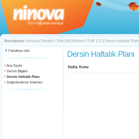
Neredeyim:
Ninova
/
Dersler
/
Türk Dili Bölümü
/
TUR 121
/
Dersin Haftalık Plan
Fakülteye dön
Dersin Haftalık Planı
Ana Sayfa
Hafta
Konu
Dersin Bilgileri
Dersin Haftalık Planı
Değerlendirme Kriterleri