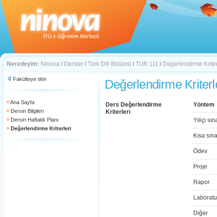
Neredeyim:
Ninova
/
Dersler
/
Türk Dili Bölümü
/
TUR 111
/
Degerlendirme Kriter
Fakülteye dön
Değerlendirme Kriterl
Ana Sayfa
Ders Değerlendirme
Yöntem
Dersin Bilgileri
Kriterleri
Dersin Haftalık Planı
Yıliçi sın
Değerlendirme Kriterleri
Kısa sın
Ödev
Proje
Rapor
Laboratu
Diğer