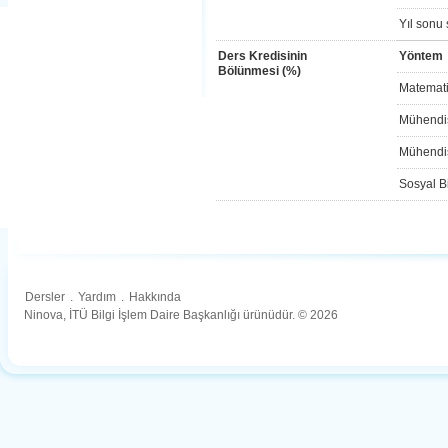
Yıl sonu 
Ders Kredisinin
Yöntem
Bölünmesi (%)
Matemati
Mühendis
Mühendis
Sosyal Bi
Dersler
.
Yardım
.
Hakkında
Ninova, İTÜ Bilgi İşlem Daire Başkanlığı ürünüdür. © 2026