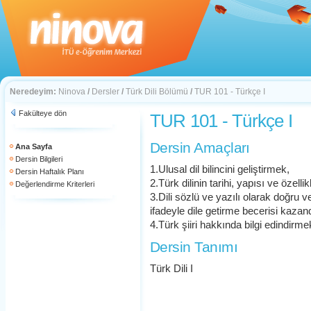
Neredeyim:
Ninova
/
Dersler
/
Türk Dili Bölümü
/
TUR 101 - Türkçe I
Fakülteye dön
TUR 101 - Türkçe I
Dersin Amaçları
Ana Sayfa
Dersin Bilgileri
1.Ulusal dil bilincini geliştirmek,
Dersin Haftalık Planı
2.Türk dilinin tarihi, yapısı ve özelli
Değerlendirme Kriterleri
3.Dili sözlü ve yazılı olarak doğru v
ifadeyle dile getirme becerisi kaza
4.Türk şiiri hakkında bilgi edindirme
Dersin Tanımı
Türk Dili I