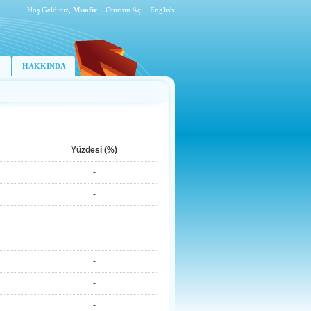
Hoş Geldiniz,
Misafir
.
Oturum Aç
.
English
HAKKINDA
Yüzdesi (%)
-
-
-
-
-
-
-