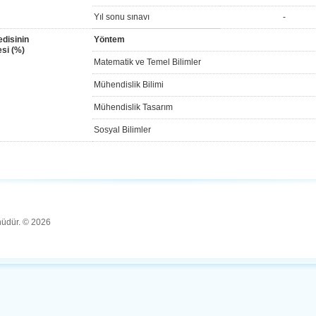
Yıl sonu sınavı
-
disinin
Yöntem
si (%)
Matematik ve Temel Bilimler
Mühendislik Bilimi
Mühendislik Tasarım
Sosyal Bilimler
ünüdür. © 2026