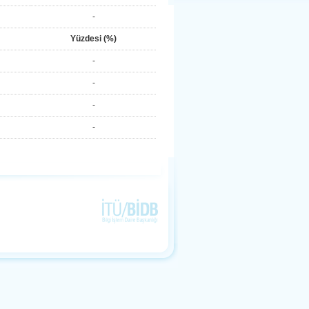
-
Yüzdesi (%)
-
-
-
-