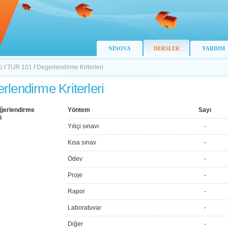
NİNOVA
DERSLER
YARDIM
ü
/
TUR 101
/
Degerlendirme Kriterleri
rlendirme Kriterleri
ğerlendirme
Yöntem
Sayı
i
Yıliçi sınavı
-
Kısa sınav
-
Ödev
-
Proje
-
Rapor
-
Laboratuvar
-
Diğer
-