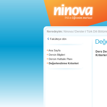
Neredeyim:
Ninova
/
Dersler
/
Türk Dili Bölüm
Fakülteye dön
Değe
Ana Sayfa
Ders De
Dersin Bilgileri
Kriterler
Dersin Haftalık Planı
Değerlendirme Kriterleri