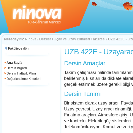
Neredeyim:
Ninova
/
Dersler
/
Uçak ve Uzay Bilimleri Fakültesi
/
UZB 422E - Uza
Fakülteye dön
UZB 422E - Uzayaracı
Dersin Amaçları
Ana Sayfa
Dersin Bilgileri
Takım çalışması halinde tanımlanmı
Dersin Haftalık Planı
belirlenmiş kısıtları da dikkate alar
Değerlendirme Kriterleri
gerçekleştirmek üzere gerekli bilgi v
Dersin Tanımı
Bir sistem olarak uzay aracı. Faydal
Uzay çevresi. Uzay aracı dinamiği. 
Fırlatma araçları. Atmosfere giriş. 
ve kontrolu. Elektrik güç sistemleri.
Telekomünikasyon. Komut ve veri yö