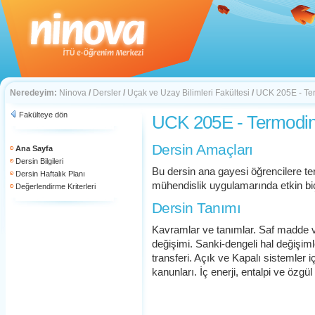
Neredeyim:
Ninova
/
Dersler
/
Uçak ve Uzay Bilimleri Fakültesi
/
UCK 205E - Te
Fakülteye dön
UCK 205E - Termodin
Dersin Amaçları
Ana Sayfa
Dersin Bilgileri
Bu dersin ana gayesi öğrencilere ter
Dersin Haftalık Planı
mühendislik uygulamarında etkin bi
Değerlendirme Kriterleri
Dersin Tanımı
Kavramlar ve tanımlar. Saf madde ve P
değişimi. Sanki-dengeli hal değişimler
transferi. Açık ve Kapalı sistemler i
kanunları. İç enerji, entalpi ve özgül 